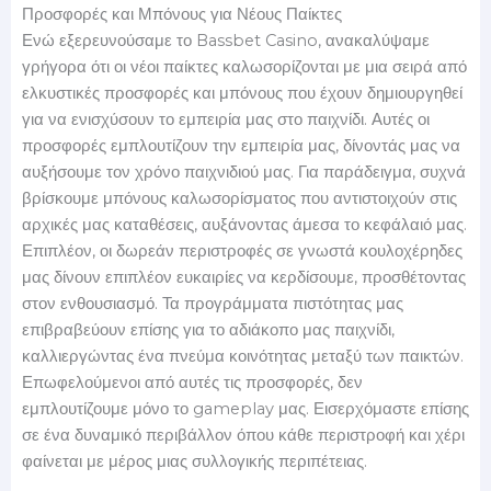
Προσφορές και Μπόνους για Νέους Παίκτες
Ενώ εξερευνούσαμε το Bassbet Casino, ανακαλύψαμε
γρήγορα ότι οι νέοι παίκτες καλωσορίζονται με μια σειρά από
ελκυστικές προσφορές και μπόνους που έχουν δημιουργηθεί
για να ενισχύσουν το εμπειρία μας στο παιχνίδι. Αυτές οι
προσφορές εμπλουτίζουν την εμπειρία μας, δίνοντάς μας να
αυξήσουμε τον χρόνο παιχνιδιού μας. Για παράδειγμα, συχνά
βρίσκουμε μπόνους καλωσορίσματος που αντιστοιχούν στις
αρχικές μας καταθέσεις, αυξάνοντας άμεσα το κεφάλαιό μας.
Επιπλέον, οι δωρεάν περιστροφές σε γνωστά κουλοχέρηδες
μας δίνουν επιπλέον ευκαιρίες να κερδίσουμε, προσθέτοντας
στον ενθουσιασμό. Τα προγράμματα πιστότητας μας
επιβραβεύουν επίσης για το αδιάκοπο μας παιχνίδι,
καλλιεργώντας ένα πνεύμα κοινότητας μεταξύ των παικτών.
Επωφελούμενοι από αυτές τις προσφορές, δεν
εμπλουτίζουμε μόνο το gameplay μας. Εισερχόμαστε επίσης
σε ένα δυναμικό περιβάλλον όπου κάθε περιστροφή και χέρι
φαίνεται με μέρος μιας συλλογικής περιπέτειας.