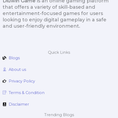
Diuwin Game
is an online gaming platform
that offers a variety of skill-based and
entertainment-focused games for users
looking to enjoy digital gameplay in a safe
and user-friendly environment.
Quick Links
Blogs
About us
Privacy Policy
Terms & Condition
Disclaimer
Trending Blogs