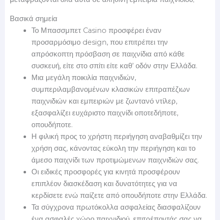
Βασικά σημεία
Το Μπασσμπετ Casino προσφέρει έναν
προσαρμόσιμο design, που επιτρέπει την
απρόσκοπτη πρόσβαση σε παιχνίδια από κάθε
συσκευή, είτε στο σπίτι είτε καθ’ οδόν στην Ελλάδα.
Μια μεγάλη ποικιλία παιχνιδιών,
συμπεριλαμβανομένων κλασικών επιτραπέζιων
παιχνιδιών και εμπειριών με ζωντανό ντίλερ,
εξασφαλίζει ευχάριστο παιχνίδι οποτεδήποτε,
οπουδήποτε.
Η φιλική προς το χρήστη περιήγηση αναβαθμίζει την
χρήση σας, κάνοντας εύκολη την περιήγηση και το
άμεσο παιχνίδι των προτιμώμενων παιχνιδιών σας.
Οι ειδικές προσφορές για κινητά προσφέρουν
επιπλέον διασκέδαση και δυνατότητες για να
κερδίσετε ενώ παίζετε από οπουδήποτε στην Ελλάδα.
Τα σύγχρονα πρωτόκολλα ασφαλείας διασφαλίζουν
ένα ασφαλές χώρο παιχνιδιού, επιτρέποντάς σας να