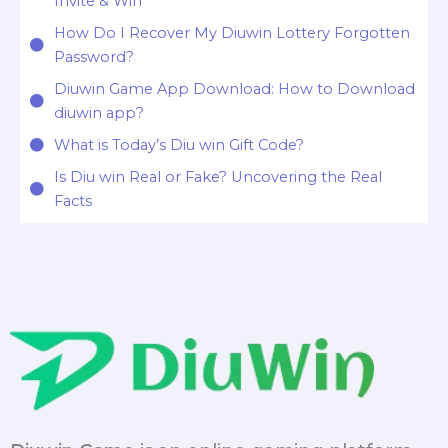
Invite & Win
How Do I Recover My Diuwin Lottery Forgotten
Password?
Diuwin Game App Download: How to Download
diuwin app?
What is Today’s Diu win Gift Code?
Is Diu win Real or Fake? Uncovering the Real
Facts