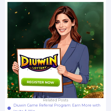
Related Posts
Diuwin Game Referral Program: Earn More with