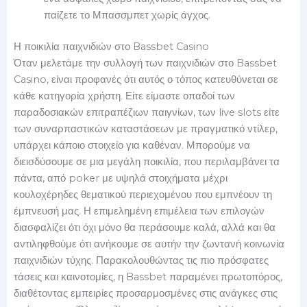
παίζετε το Μπασσμπετ χωρίς άγχος.
Η ποικιλία παιχνιδιών στο Bassbet Casino
Όταν μελετάμε την συλλογή των παιχνιδιών στο Bassbet
Casino, είναι προφανές ότι αυτός ο τόπος κατευθύνεται σε
κάθε κατηγορία χρήστη. Είτε είμαστε οπαδοί των
παραδοσιακών επιτραπέζιων παιγνίων, των live slots είτε
των συναρπαστικών καταστάσεων με πραγματικό ντίλερ,
υπάρχει κάποιο στοιχείο για καθέναν. Μπορούμε να
διεισδύσουμε σε μια μεγάλη ποικιλία, που περιλαμβάνει τα
πάντα, από poker με υψηλά στοιχήματα μέχρι
κουλοχέρηδες θεματικού περιεχομένου που εμπνέουν τη
έμπνευσή μας. Η επιμελημένη επιμέλεια των επιλογών
διασφαλίζει ότι όχι μόνο θα περάσουμε καλά, αλλά και θα
αντιληφθούμε ότι ανήκουμε σε αυτήν την ζωντανή κοινωνία
παιχνιδιών τύχης. Παρακολουθώντας τις πιο πρόσφατες
τάσεις και καινοτομίες, η Bassbet παραμένει πρωτοπόρος,
διαθέτοντας εμπειρίες προσαρμοσμένες στις ανάγκες στις