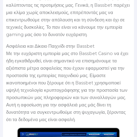
καλύπτοντας τις προτιμήσεις μας. Γενικά, η Bassbet παρέχει
μια κλίμα χωρίς αποκλεισμούς, επιτρέποντάς μας να
επικεντρωθούμε στην απόλαυση και τη σύνδεση και όχι σε
τεχνικές δυσκολίες. Το παν είναι να κάνουμε την εμπειρία
gaming μας όσο το δυνατόν ευχάριστη.
Ασφάλεια και Δίκαιο Παιχνίδι στην Bassbet
Με την ευχάριστη εμπειρία μας στο Bassbet Casino να έχει
ήδη εγκαθιδρυθεί, είναι σημαντικό να επισημάνουμε τα
αξιόπιστα μέτρα ασφαλείας που έχουν εφαρμοστεί για την
προστασία της εμπειρίας παιχνιδιού μας. Είμαστε
ικανοποιημένοι που ξέρουμε ότι η Bassbet χρησιμοποιεί
υψηλή τεχνολογία κρυπτογράφησης για την προστασία των
προσωπικών μας πληροφοριών και των συναλλαγών μας.
Αυτή η αφοσίωση για την ασφάλειά μας μάς δίνει τη
δυνατότητα να συγκεντρωθούμε στη ψυχαγωγία, ξέροντας
ότι τα δεδομένα μας είναι ασφαλή.