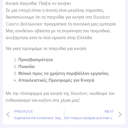
Κινητά παιχνίδια: Παίξτε εν κινήσει
Σε μια εποχή όπου η άνεση είναι μεγάλης σημασίας,
διαπιστώνουμε ότι τα παιχνίδια για κινητά στο Bassbet
Casino βελτιώνουν πραγματικά τη συνολική μας εμπειρία.
Μας συνδέουν αβίαστα με τη συγκίνηση του παιχνιδιού,
ανεξάρτητα από το πού είμαστε στην Ελλάδα.
Να γιατί προτιμάμε τα παιχνίδια για κινητά:
Προσβασιμότητα
Ποικιλία
Φιλικό προς το χρήστη περιβάλλον εργασίας
Αποκλειστικές Προσφορές για Κινητά
Με την πλατφόρμα για κινητά της Bassbet, νιώθουμε τον
ενθουσιασμό του καζίνο στα χέρια μας!
Prev
N
PREVIOUS
NEXT
Experience the Excitement, Stay Safe, Play Smart With Hollywoodbets Casino
Win Massive Jackpots and Free Spins in Book of Bonanza