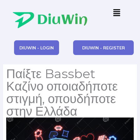
Skip
Menu
to
content
DIUWIN - LOGIN
DIUWIN - REGISTER
Παίξτε Bassbet
Καζίνο οποιαδήποτε
στιγμή, οπουδήποτε
στην Ελλάδα